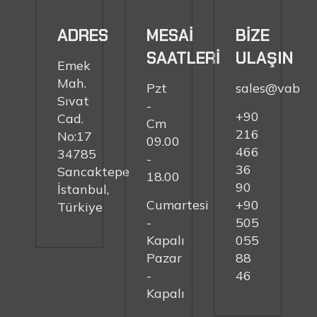
ADRES
MESAİ
BİZE
SAATLERİ
ULAŞIN
Emek
Mah.
Pzt
sales@vabs.
Sıvat
-
+90
Cad.
Cm
216
No:17
09.00
466
34785
-
36
Sancaktepe
18.00
90
İstanbul,
Cumartesi
+90
Türkiye
-
505
Kapalı
055
Pazar
88
-
46
Kapalı