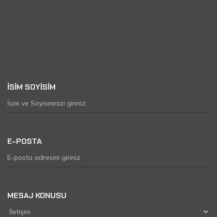
İLETİŞİME
GEÇİN
İSİM SOYİSİM
E-POSTA
MESAJ KONUSU