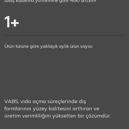
talaş kaldırma yöntemine göre %90 arttırın!
1
+
Ürün türüne göre yaklaşık aylık ürün sayısı
VABS, vida açma süreçlerinde diş
VABS
NEDİR?
formlarının yüzey kalitesini arttıran ve
üretim verimliliğini yükselten bir çözümdür.