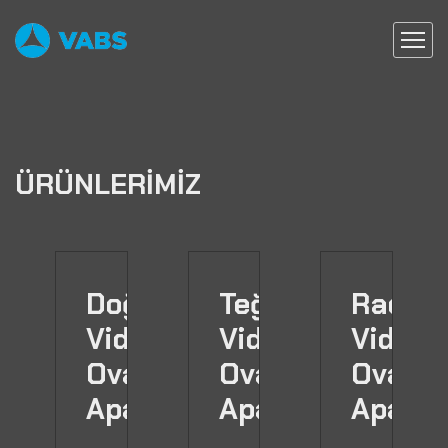
ÜRÜNLERİMİZ
Doğrusal
Teğetsel
Radya
Vida
Vida
Vida
Ovalama
Ovalama
Ovala
Aparatları
Aparatları
Aparat