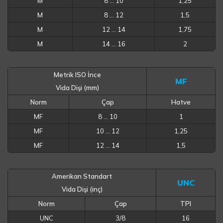
M
8 … 10
1,25
M
8 … 12
1,5
M
12 … 14
1,75
M
14 … 16
2
Metrik ISO İnce
MF
Vida Dişi (mm)
Norm
Çap
Hatve
MF
8 … 10
1
MF
10 … 12
1,25
MF
12 … 14
1,5
Amerikan Standart
UNC
Vida Dişi (inç)
Norm
Çap
TPI
UNC
3/8
16