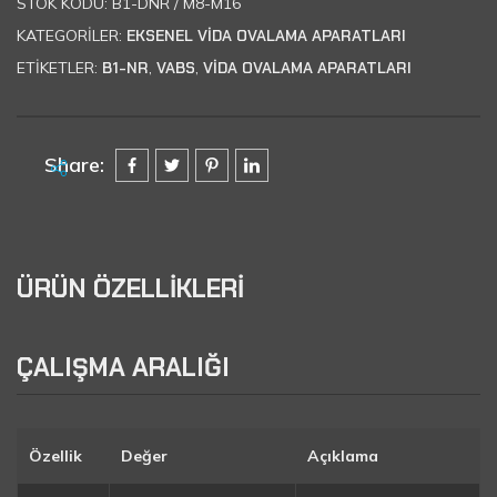
STOK KODU:
B1-DNR / M8-M16
KATEGORILER:
EKSENEL VİDA OVALAMA APARATLARI
ETIKETLER:
B1-NR
,
VABS
,
VIDA OVALAMA APARATLARI
Share:
ÜRÜN ÖZELLİKLERİ
ÇALIŞMA ARALIĞI
Özellik
Değer
Açıklama