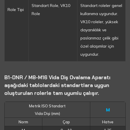
Standart Role, VK10
Standart roleler genel
Role Tipi
Role
kullanıma uygundur.
VK10 roleler, yüksek
dayanıklılık ve
paslanmaz çelik gibi
özel alaşımlar için
uygundur.
B1-DNR / M8-M16 Vida Diş Ovalama Aparatı
aşağıdaki tablolardaki standartlara uygun
oluşturulan rolerle tam uyumlu çalışır.
Metrik ISO Standart
M
Vida Dişi (mm)
Norm
Çap
Hatve