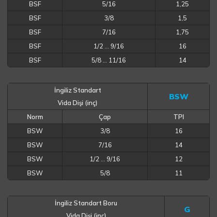
BSF
5/16
1,25
BSF
3/8
1,5
BSF
7/16
1,75
BSF
1/2 … 9/16
16
BSF
5/8 … 11/16
14
İngiliz Standart
BSW
Vida Dişi (inç)
Norm
Çap
TPI
BSW
3/8
16
BSW
7/16
14
BSW
1/2 … 9/16
12
BSW
5/8
11
İngiliz Standart Boru
G
Vida Dişi (inç)