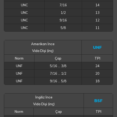
UNC
7/16
14
UNC
1/2
13
UNC
9/16
12
UNC
5/8
11
Amerikan İnce
UNF
Vida Dişi (inç)
Norm
Çap
TPI
UNF
5/16 … 3/8
24
UNF
7/16 … 1/2
20
UNF
9/16 … 5/8
18
İngiliz İnce
BSF
Vida Dişi (inç)
Norm
Çap
TPI