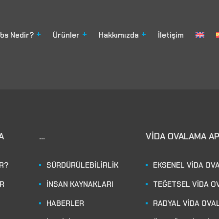
bs Nedir?
Ürünler
Hakkımızda
İletişim
A
...
VİDA OVALAMA A
İR?
SÜRDÜRÜLEBİLİRLİK
EKSENEL VİDA OV
R
İNSAN KAYNAKLARI
TEĞETSEL VİDA O
HABERLER
RADYAL VİDA OVA