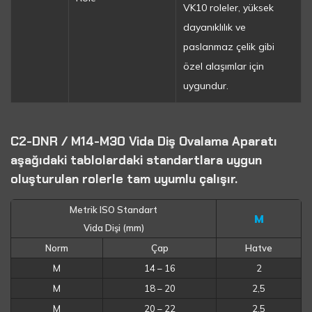
VK10 roleler, yüksek
dayanıklılık ve
paslanmaz çelik gibi
özel alaşımlar için
uygundur.
C2-DNR / M14-M30 Vida Diş Ovalama Aparatı
aşağıdaki tablolardaki standartlara uygun
oluşturulan rolerle tam uyumlu çalışır.
Metrik ISO Standart
M
Vida Dişi (mm)
Norm
Çap
Hatve
M
14 – 16
2
M
18 – 20
2,5
M
20 – 22
2,5