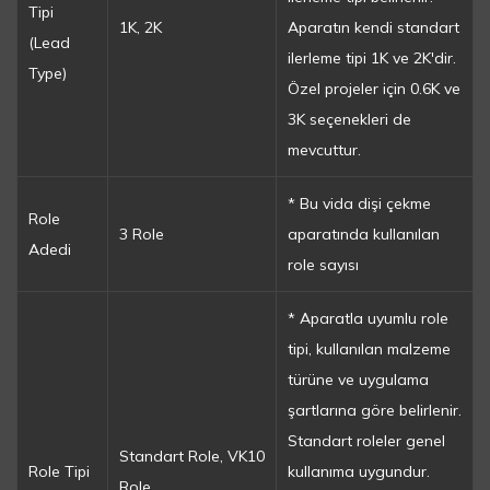
Tipi
1K, 2K
Aparatın kendi standart
(Lead
ilerleme tipi 1K ve 2K'dir.
Type)
Özel projeler için 0.6K ve
3K seçenekleri de
mevcuttur.
* Bu vida dişi çekme
Role
3 Role
aparatında kullanılan
Adedi
role sayısı
* Aparatla uyumlu role
tipi, kullanılan malzeme
türüne ve uygulama
şartlarına göre belirlenir.
Standart roleler genel
Standart Role, VK10
Role Tipi
kullanıma uygundur.
Role