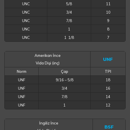
UNC
5/8
11
UNC
3/4
10
UNC
7/8
9
UNC
1
8
UNC
1 1/8
7
Amerikan İnce
UNF
Vida Dişi (inç)
Norm
Çap
TPI
UNF
9/16 – 5/8
18
UNF
3/4
16
UNF
7/8
14
UNF
1
12
İngiliz İnce
BSF