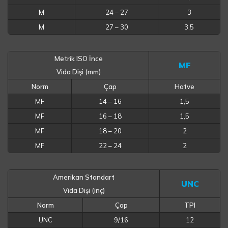
M
24 – 27
3
M
27 – 30
3,5
Metrik ISO İnce
MF
Vida Dişi (mm)
Norm
Çap
Hatve
MF
14 – 16
1,5
MF
16 – 18
1,5
MF
18 – 20
2
MF
22 – 24
2
Amerikan Standart
UNC
Vida Dişi (inç)
Norm
Çap
TPI
UNC
9/16
12