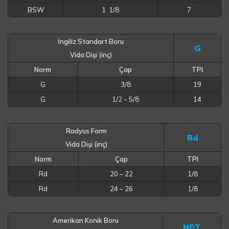
BSW
1 1/8
7
İngiliz Standart Boru
G
Vida Dişi (inç)
Norm
Çap
TPI
G
3/8
19
G
1/2 – 5/8
14
Radyus Form
Rd
Vida Dişi (inç)
Norm
Çap
TPI
Rd
20 – 22
1/8
Rd
24 – 26
1/8
Amerikan Konik Boru
NPT