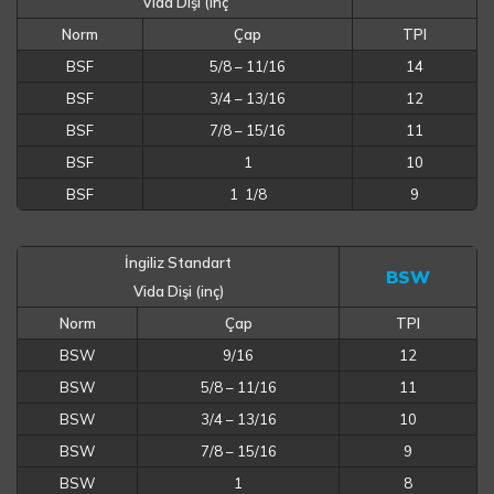
Vida Dişi (inç
Norm
Çap
TPI
BSF
5/8 – 11/16
14
BSF
3/4 – 13/16
12
BSF
7/8 – 15/16
11
BSF
1
10
BSF
1 1/8
9
İngiliz Standart
BSW
Vida Dişi (inç)
Norm
Çap
TPI
BSW
9/16
12
BSW
5/8 – 11/16
11
BSW
3/4 – 13/16
10
BSW
7/8 – 15/16
9
BSW
1
8