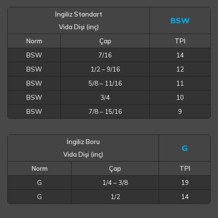
İngiliz Standart
BSW
Vida Dişi (inç)
Norm
Çap
TPI
BSW
7/16
14
BSW
1/2 – 9/16
12
BSW
5/8 – 11/16
11
BSW
3/4
10
BSW
7/8 – 15/16
9
İngiliz Boru
G
Vida Dişi (inç)
Norm
Çap
TPI
G
1/4 – 3/8
19
G
1/2
14