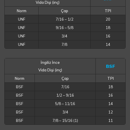
Vida Dişi (inç)
Norm
Çap
TPI
UNF
7/16 – 1/2
20
UNF
9/16 – 5/8
18
UNF
3/4
16
UNF
7/8
14
İngiliz İnce
BSF
Vida Dişi (inç)
Norm
Çap
TPI
BSF
7/16
18
BSF
1/2 – 9/16
16
BSF
5/8 – 11/16
14
BSF
3/4
12
BSF
7/8 – 15/16 (1)
11