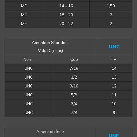
MF
14 – 16
1,50
MF
18 – 20
2
MF
20 – 22
2
Amerikan Standart
UNC
Vida Dişi (inç)
Norm
Çap
TPI
UNC
7/16
14
UNC
1/2
13
UNC
9/16
12
UNC
5/8
11
UNC
3/4
10
UNC
7/8
9
Amerikan İnce
UNF