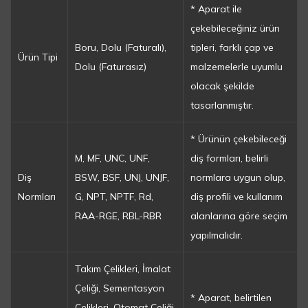
* Aparat ile
çekebileceğiniz ürün
Boru, Dolu (Faturalı),
tipleri, farklı çap ve
Ürün Tipi
Dolu (Faturasız)
malzemelerle uyumlu
olacak şekilde
tasarlanmıştır.
* Ürünün çekebileceği
M, MF, UNC, UNF,
diş formları, belirli
Diş
BSW, BSF, UNJ, UNJF,
normlara uygun olup,
Normları
G, NPT, NPTF, Rd,
diş profili ve kullanım
RAA-RGE, RBL-RBR
alanlarına göre seçim
yapılmalıdır.
Takım Çelikleri, İmalat
Çeliği, Sementasyon
* Aparat, belirtilen
Çelikleri, Otomat Çeliği,