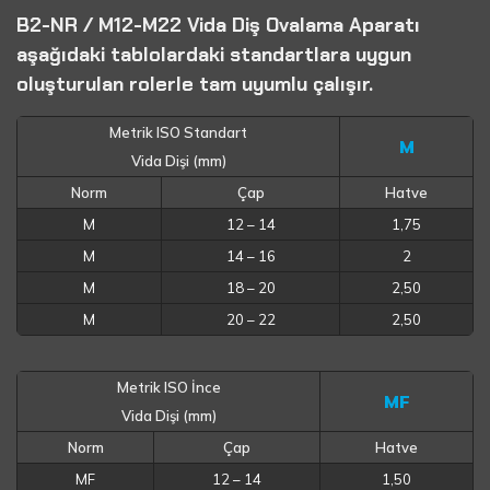
B2-NR / M12-M22 Vida Diş Ovalama Aparatı
aşağıdaki tablolardaki standartlara uygun
oluşturulan rolerle tam uyumlu çalışır.
Metrik ISO Standart
M
Vida Dişi (mm)
Norm
Çap
Hatve
M
12 – 14
1,75
M
14 – 16
2
M
18 – 20
2,50
M
20 – 22
2,50
Metrik ISO İnce
MF
Vida Dişi (mm)
Norm
Çap
Hatve
MF
12 – 14
1,50